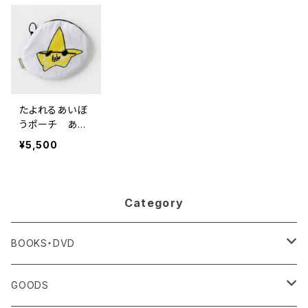
たよれるあいぼ
うポーチ あや
しいスター
¥5,500
Category
BOOKS・DVD
書籍
GOODS