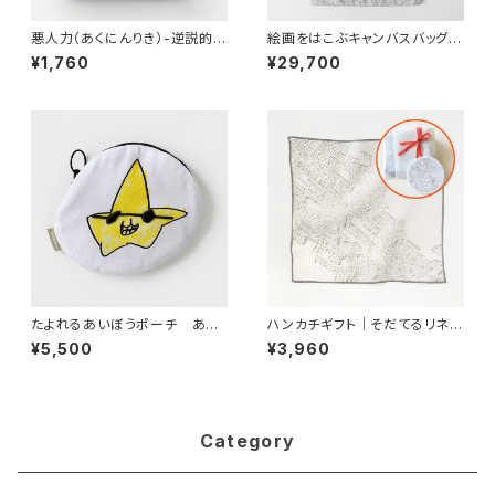
悪人力（あくにんりき）-逆説的教
絵画をはこぶキャンバスバッグ
育論-
鉄のデザイン
¥1,760
¥29,700
たよれるあいぼうポーチ あや
ハンカチギフト｜そだてるリネン
しいスター
ハンカチ 白の風景・村
¥5,500
¥3,960
Category