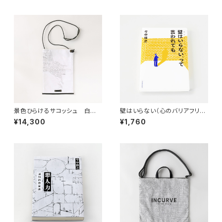
景色ひらけるサコッシュ 白の
壁はいらない（心のバリアフリ
風景・町
ー）、って言われても。
¥14,300
¥1,760