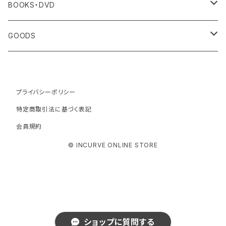
BOOKS・DVD
書籍
GOODS
図録
ハンカチ
プライバシーポリシー
DVD
ポーチ
特定商取引法に基づく表記
会員規約
サコッシュ
© INCURVE ONLINE STORE
キャンバスバッグ
スカーフ
ショップに質問する