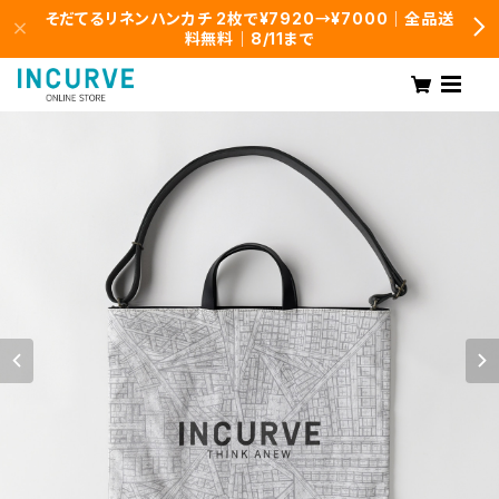
そだてるリネンハンカチ 2枚で¥7920→¥7000｜全品送
料無料｜8/11まで