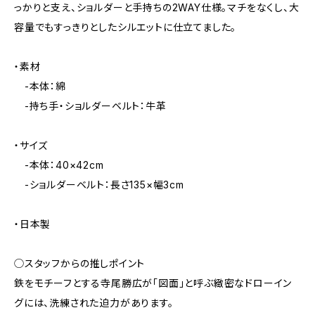
っかりと支え、ショルダーと手持ちの2WAY仕様。マチをなくし、大
容量でもすっきりとしたシルエットに仕立てました。
・素材
-本体：綿
-持ち手・ショルダーベルト：牛革
・サイズ
-本体：40×42cm
-ショルダーベルト：長さ135×幅3cm
・日本製
◯スタッフからの推しポイント
鉄をモチーフとする寺尾勝広が「図面」と呼ぶ緻密なドローイン
グには、洗練された迫力があります。