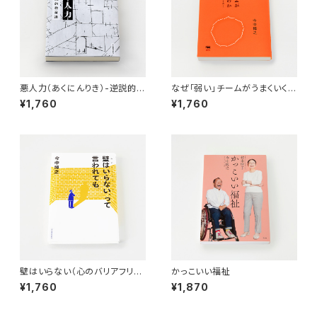
悪人力（あくにんりき）-逆説的教
なぜ「弱い」チームがうまくいくの
育論-
か 守り・守られる働き方のすす
¥1,760
¥1,760
め
壁はいらない（心のバリアフリ
かっこいい福祉
ー）、って言われても。
¥1,760
¥1,870