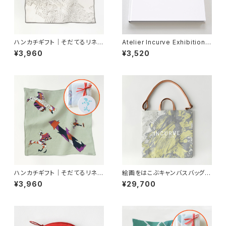
ハンカチギフト｜そだてるリネン
Atelier Incurve Exhibition a
ハンカチ 白の風景・村
t Suntory Museum
¥3,960
¥3,520
ハンカチギフト｜そだてるリネン
絵画をはこぶキャンバスバッグ
ハンカチ ぼくのかわいい鳥た
スプラッシュ
¥3,960
¥29,700
ち