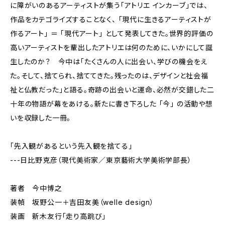
に障がいのあるアーティストが集う「アトリエ インカーブ」では、
作品をカテゴライズすることなく、 「現代に生きるアーティストが
作るアート」 ＝ 「現代アート」 として発表してきた。世界的評価の
高いアーティストを輩出したアトリエは何のために、いかにして誕
生したのか？ 今中は「たくさんの人に出会い、学びの機会をえ
た。そして、捨てられ、捨ててきた。残ったのは、デザインと社会福
祉と仏教だった」と語る。奇跡の出会いと運命、必然が交錯した二
十年の物語が幕をあける。新たに書き下ろした 「今」 の活動や想
いを収録した一冊。
「先入観があるという先入観を捨てる」
---日比野克彦（現代美術家／東京藝術大学美術学部長）
著者 今中博之
装幀 坂野公一＋吉田友美（welle design）
装画 新木友行「走り高跳び」