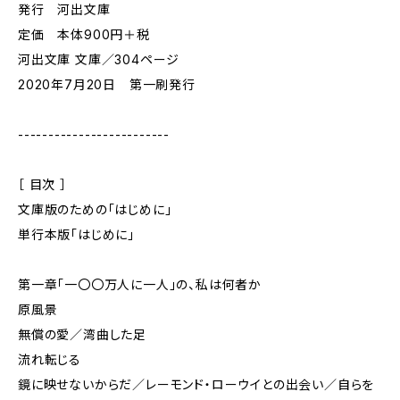
発行 河出文庫
定価 本体900円＋税
河出文庫 文庫／304ページ
2020年7月20日 第一刷発行
-------------------------
［ 目次 ］
文庫版のための「はじめに」
単行本版「はじめに」
第一章「一〇〇万人に一人」の、私は何者か
原風景
無償の愛／湾曲した足
流れ転じる
鏡に映せないからだ／レーモンド・ローウイとの出会い／自らを