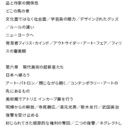
品と作家の関係性
どこの馬の骨
文化面ではなく社会面／学芸員の眼力／デザインされたグッズ
／ルールの違い
ニューヨークへ
発見者フィリス・カインド／アウトサイダー・アート・フェア／フィリ
スの審美眼
第六章 現代美術の超新星たち
日本へ帰ろう
アート・パトロン／閉じながら開く／コンテンポラリー・アートの
先にあるもの
美術館でアトリエ インカーブ展を行う
呪縛からの解放／寺尾勝広／湯元光男／新木友行／武田英治
復讐を受け止める
封じられてきた根源的な権利の奪回／二つの復讐／ネグレクトし