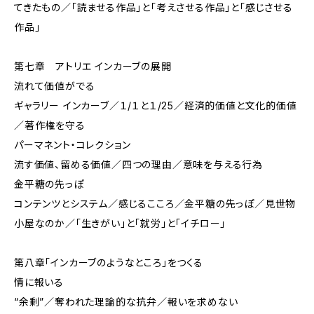
てきたもの／「読ませる作品」と「考えさせる作品」と「感じさせる
作品」
第七章 アトリエ インカーブの展開
流れて価値がでる
ギャラリー インカーブ／１/１と１/25／経済的価値と文化的価値
／著作権を守る
パーマネント・コレクション
流す価値、留める価値／四つの理由／意味を与える行為
金平糖の先っぽ
コンテンツとシステム／感じるこころ／金平糖の先っぽ／見世物
小屋なのか／「生きがい」と「就労」と「イチロー」
第八章「インカーブのようなところ」をつくる
情に報いる
“余剰”／奪われた理論的な抗弁／報いを求めない