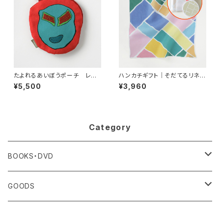
たよれるあいぼうポーチ レス
ハンカチギフト｜そだてるリネン
ラー
ハンカチ カラフル
¥5,500
¥3,960
Category
BOOKS・DVD
書籍
GOODS
図録
ハンカチ