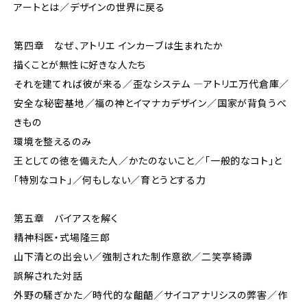
アートとは／デザインの世界に戻る
第四章 なぜ、アトリエ インカーブは生まれたか
描くことが無性に好きな人たち
それを建てれば彼が来る／歪なシステム ―アトリエ万代倉庫／
安全な秘密基地／福の神とイマナカデザイン／国家が背負うべ
きもの
環境を整えるのみ
王としての徳を備えた人／かたのないこと／「一般的なコト」と
「特別なコト」／何もしない／育とうとする力
第五章 バイアスを解く
精神科医・式場隆三郎
山下清との出会い／強制された制作意欲／二笑亭綺譚
誤解された対話
外野の騒ぎかた／時代的な齟齬／サイコアナリシスの弊害／作