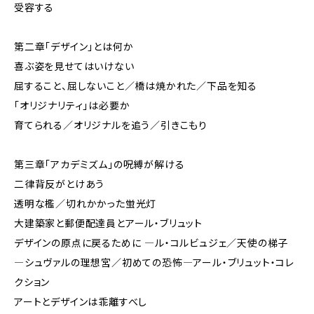
受容する
第二章「デザイン」とは何か
喜ぶ姿を見せてはいけない
屈すること、屈しないこと／橋は焼かれた／下品を知る
「オリジナリティ」は必要か
育てられる／オリジナルを追う／引きこもり
第三章「アカデミズム」の呪縛が解ける
二律背反がとけあう
透明な檻／切れかかった蛍光灯
大建築家と郵便配達員とアール・ブリュット
デザインの原点に戻るために ―ル・コルビュジェ／天使の梯子
―シュヴァルの理想宮／初めての恐怖―アール・ブリュット・コレ
クション
アートとデザインは乖離すべし