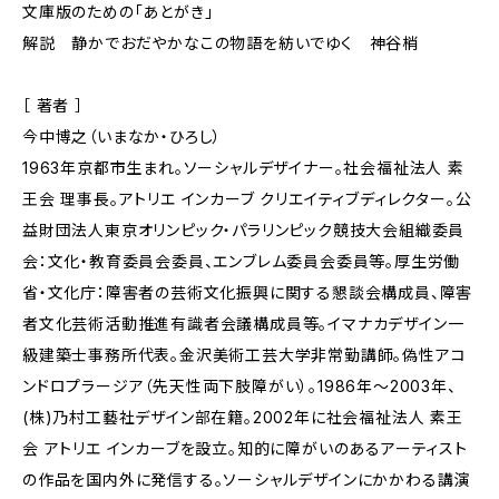
文庫版のための「あとがき」
解説 静かでおだやかなこの物語を紡いでゆく 神谷梢
［ 著者 ］
今中博之（いまなか・ひろし）
1963年京都市生まれ。ソーシャルデザイナー。社会福祉法人 素
王会 理事長。アトリエ インカーブ クリエイティブディレクター。公
益財団法人東京オリンピック・パラリンピック競技大会組織委員
会：文化・教育委員会委員、エンブレム委員会委員等。厚生労働
省・文化庁：障害者の芸術文化振興に関する懇談会構成員、障害
者文化芸術活動推進有識者会議構成員等。イマナカデザイン一
級建築士事務所代表。金沢美術工芸大学非常勤講師。偽性アコ
ンドロプラージア（先天性両下肢障がい）。1986年～2003年、
(株)乃村工藝社デザイン部在籍。2002年に社会福祉法人 素王
会 アトリエ インカーブを設立。知的に障がいのあるアーティスト
の作品を国内外に発信する。ソーシャルデザインにかかわる講演