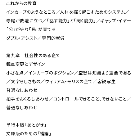
これからの教育
インカーブのようなところ／人材を掘り起こすためのシステム／
寺尾が教壇に立つ／「話す能力」と「聞く能力」／ギャップ・イヤー
「公」が守り「民」が育てる
ダブル・アシスト／専門的就労
第九章 社会性のある企て
観点変更とデザイン
小さな点／インカーブのポジション／空想は知識より重要である
／文字らしきもの／ウィリアム・モリスの企て／客観写生
普通なしあわせ
拍手をおくるしあわせ／コントロールできること、できないこと／
普通なしあわせ
単行本版「あとがき」
文庫版のための「補論」